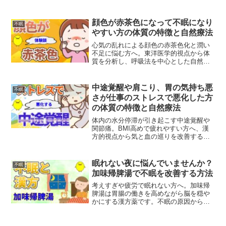
のかをやさしく解説します。心気と腎気
のバランスを整える7つの生薬の働きと
は?
顔色が赤茶色になって不眠になり
不眠
やすい方の体質の特徴と自然療法
心気の乱れによる顔色の赤茶色化と潤い
不足に悩む方へ。東洋医学的視点から体
質を分析し、呼吸法を中心とした自然療
法で心身のバランスを整える方法をご紹
介します。
中途覚醒や肩こり、胃の気持ち悪
不眠
さが仕事のストレスで悪化した方
の体質の特徴と自然療法
体内の水分停滞が引き起こす中途覚醒や
関節痛。BMI高めで疲れやすい方へ、漢
方的視点から気と血の巡りを改善する自
然療法と生活習慣の見直しをご紹介しま
す。
眠れない夜に悩んでいませんか？
不眠
加味帰脾湯で不眠を改善する方法
考えすぎや疲労で眠れない方へ。加味帰
脾湯は胃腸の働きを高めながら脳を穏や
かにする漢方薬です。不眠の原因から効
果、合う体質まで中医学の視点でやさし
く解説します。