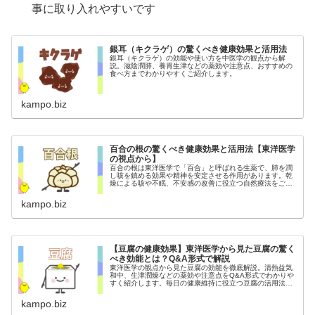
事に取り入れやすいです
銀耳（キクラゲ）の驚くべき健康効果と活用法
銀耳（キクラゲ）の効能や使い方を中医学の観点から解
説。滋陰潤肺、養胃生津などの薬効や注意点、おすすめの
食べ方までわかりやすくご紹介します。
kampo.biz
百合の根の驚くべき健康効果と活用法【東洋医学
の視点から】
百合の根は東洋医学で「百合」と呼ばれる生薬で、肺を潤
し咳を鎮める効果や精神を安定させる作用があります。乾
燥による咳や不眠、不安感の改善に役立つ自然療法をご紹
介。
kampo.biz
【豆腐の健康効果】東洋医学から見た豆腐の驚く
べき効能とは？Q&A形式で解説
東洋医学の観点から見た豆腐の効能を徹底解説。清熱益気
和中、生津潤燥などの薬効や注意点をQ&A形式でわかりや
すく紹介します。毎日の健康維持に役立つ豆腐の活用法
も。
kampo.biz