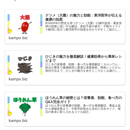
ナツメ（大棗）の魅力と効能：東洋医学が伝える
健康の知恵
約3000年の歴史を持つナツメ（大棗）の補中益気・養血安
神の効能と使い方を解説。食欲不振や疲労、不眠やイライ
ラ解消に役立つ東洋医学の知恵を分かりやすくご紹介しま
す。
kampo.biz
ひじきの魅力を徹底解説！健康効果から簡単レシ
ピまで
ひじきの栄養価・効能・食べ方を徹底解説！カルシウム・
鉄分が豊富で健康維持に最適な海藻食材。簡単レシピから
保存方法まで、ひじきの魅力を余すところなくお届けしま
す。
kampo.biz
ほうれん草の秘密とは？栄養価、効能、食べ方の
Q&A完全ガイド
ほうれん草の栄養価や効能、食べ方を徹底解説。養血止血
から便秘改善まで、中医学的視点も含めた完全ガイド。毎
日の食卓に取り入れるコツも紹介。
kampo.biz