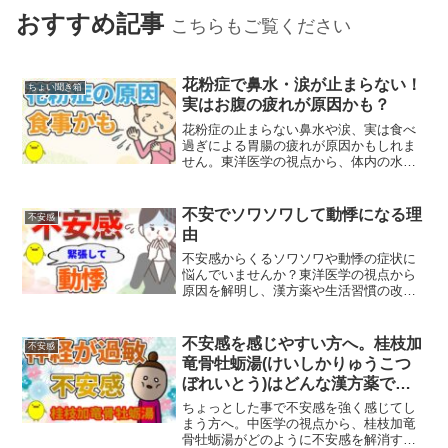
おすすめ記事
こちらもご覧ください
花粉症で鼻水・涙が止まらない！
ちょい聞き箱
実はお腹の疲れが原因かも？
花粉症の止まらない鼻水や涙、実は食べ
過ぎによる胃腸の疲れが原因かもしれま
せん。東洋医学の視点から、体内の水分
代謝と花粉症の関係、そして改善方法を
解説します。
不安でソワソワして動悸になる理
不安感
由
不安感からくるソワソワや動悸の症状に
悩んでいませんか？東洋医学の視点から
原因を解明し、漢方薬や生活習慣の改善
で心の安定を取り戻す方法をご紹介しま
す。
不安感を感じやすい方へ。桂枝加
不安感
竜骨牡蛎湯(けいしかりゅうこつ
ぼれいとう)はどんな漢方薬です
か?
ちょっとした事で不安感を強く感じてし
まう方へ。中医学の視点から、桂枝加竜
骨牡蛎湯がどのように不安感を解消する