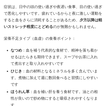
症状は、日中の頭の使い過ぎや夜遅い食事、目の使い過ぎ
で悪化しやすいです。疲れているからと夜に激しい運動を
すると血をさらに消耗することがあるため、
夕方以降は軽
いストレッチ程度にとどめる
のが無難かもしれません。
栄養不足タイプ（血虚）の食養ポイント：
なつめ
：血を補う代表的な食材で、精神を落ち着か
せるはたらきも期待できます。スープやお茶に入れ
て煮出すと取り入れやすいです
ひじき
：血の材料となるミネラルを多く含んでいま
す。煮物に加えて週に数回食べると習慣にしやすい
です
ほうれん草
：血を補い肝を養う食材です。油との相
性が良いので炒め物にすると吸収されやすくなりま
す