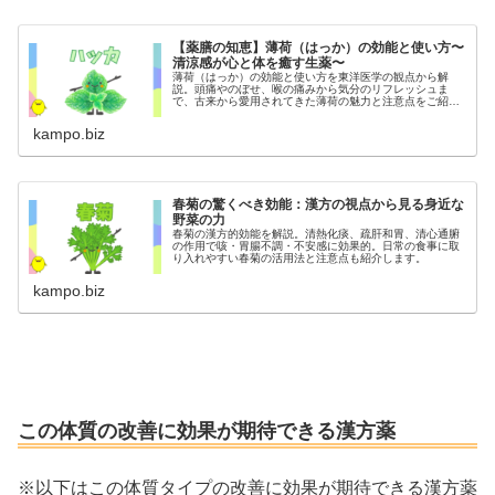
【薬膳の知恵】薄荷（はっか）の効能と使い方〜
清涼感が心と体を癒す生薬〜
薄荷（はっか）の効能と使い方を東洋医学の観点から解
説。頭痛やのぼせ、喉の痛みから気分のリフレッシュま
で、古来から愛用されてきた薄荷の魅力と注意点をご紹介
します。
kampo.biz
春菊の驚くべき効能：漢方の視点から見る身近な
野菜の力
春菊の漢方的効能を解説。清熱化痰、疏肝和胃、清心通腑
の作用で咳・胃腸不調・不安感に効果的。日常の食事に取
り入れやすい春菊の活用法と注意点も紹介します。
kampo.biz
この体質の改善に効果が期待できる漢方薬
※以下はこの体質タイプの改善に効果が期待できる漢方薬