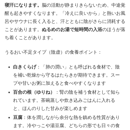
寝汗になります。
脳の活動が静まりきらないため、中途覚
醒も起きやすくなります。「冷えに良いから」と熱いお風
呂やサウナに長く入ると、汗とともに陰がさらに消耗する
ことがあります。
ぬるめのお湯で短時間の入浴
のほうが落
ち着くことがあります。
うるおい不足タイプ（陰虚）の食養ポイント：
白きくらげ
：「肺の潤い」とも呼ばれる食材で、陰
を補い乾燥から守るはたらきが期待できます。スー
プや甘いお粥に加えると食べやすくなります
百合の根（ゆりね）
：腎の陰を補う食材として知ら
れています。茶碗蒸しや炊き込みごはんに入れる
と、ほんのりした甘みが楽しめます
豆腐
：体を潤しながら余分な熱を鎮める性質があり
ます。冷やっこや湯豆腐、どちらの形でも日々の食