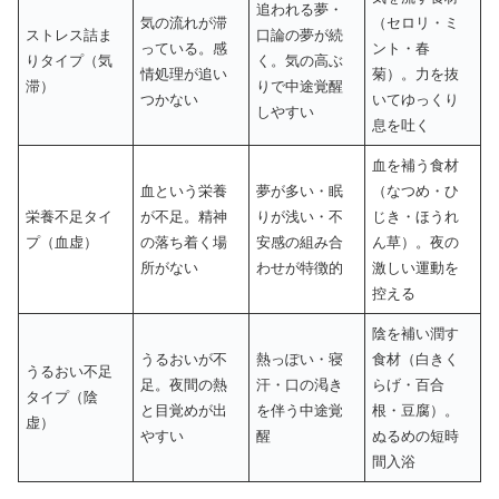
追われる夢・
気の流れが滞
（セロリ・ミ
ストレス詰ま
口論の夢が続
っている。感
ント・春
りタイプ（気
く。気の高ぶ
情処理が追い
菊）。力を抜
滞）
りで中途覚醒
つかない
いてゆっくり
しやすい
息を吐く
血を補う食材
血という栄養
夢が多い・眠
（なつめ・ひ
栄養不足タイ
が不足。精神
りが浅い・不
じき・ほうれ
プ（血虚）
の落ち着く場
安感の組み合
ん草）。夜の
所がない
わせが特徴的
激しい運動を
控える
陰を補い潤す
うるおいが不
熱っぽい・寝
食材（白きく
うるおい不足
足。夜間の熱
汗・口の渇き
らげ・百合
タイプ（陰
と目覚めが出
を伴う中途覚
根・豆腐）。
虚）
やすい
醒
ぬるめの短時
間入浴