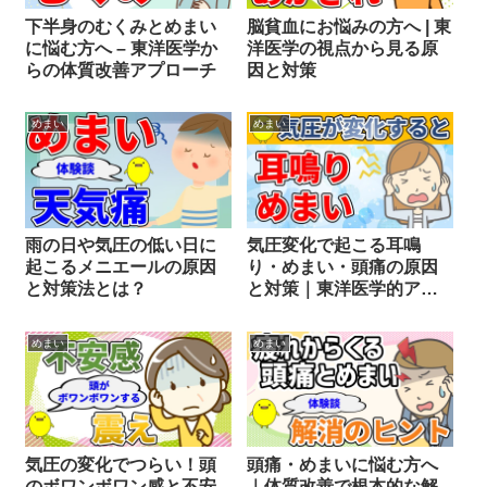
下半身のむくみとめまい
脳貧血にお悩みの方へ | 東
に悩む方へ – 東洋医学か
洋医学の視点から見る原
らの体質改善アプローチ
因と対策
めまい
めまい
雨の日や気圧の低い日に
気圧変化で起こる耳鳴
起こるメニエールの原因
り・めまい・頭痛の原因
と対策法とは？
と対策｜東洋医学的アプ
ローチ
めまい
めまい
気圧の変化でつらい！頭
頭痛・めまいに悩む方へ
のボワンボワン感と不安
｜体質改善で根本的な解