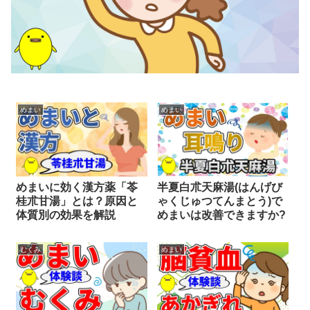
めまい
めまい
めまいに効く漢方薬「苓
半夏白朮天麻湯(はんげび
桂朮甘湯」とは？原因と
ゃくじゅつてんまとう)で
体質別の効果を解説
めまいは改善できますか?
むくみ
めまい