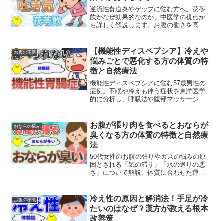
逆流性食道炎やゲップに悩む方へ。茯苓
飲がなぜ効果的なのか、中医学の視点か
ら詳しく解説します。お腹の働きを高め
て気と水の流れを整える仕組みをわかり
やすくお伝えします。
【機能性ディスペプシア】冷えや
お腹の不調
悩みごとで悪化する方の体質の特
徴と自然療法
機能性ディスペプシアに悩む57歳男性の
症例。不眠や冷えも伴う症状を東洋医学
的に分析し、呼吸法や腹部マッサージな
どの自然療法で改善するアプローチを解
説します。
お腹が張り肉を食べるとおならが
おならの悩み
臭くなる方の体質の特徴と自然療
法
50代女性のお腹の張りやガスの悩みの原
因とされる「気の滞り」「水の巡りの悪
さ」について解説。体質に合わせた運動
法や水分摂取の工夫など、自然療法によ
る改善法をご紹介します。
冷え性の原因と解消法！手足が冷
お腹の不調
たいのはなぜ？漢方が教える根本
改善策