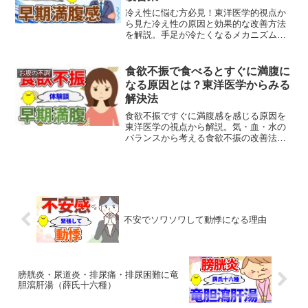
冷え性に悩む方必見！東洋医学的視点か
ら見た冷え性の原因と効果的な改善方法
を解説。手足が冷たくなるメカニズムを
理解して、体質から冷えを解消しましょ
う。
食欲不振で食べるとすぐに満腹に
お腹の不調
なる原因とは？東洋医学からみる
解決法
食欲不振ですぐに満腹感を感じる原因を
東洋医学の視点から解説。気・血・水の
バランスから考える食欲不振の改善法
と、日常生活で実践できる自然療法をご
紹介します。
不安でソワソワして動悸になる理由
膀胱炎・尿道炎・排尿痛・排尿困難に竜
胆瀉肝湯（薛氏十六種）