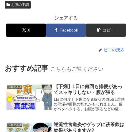
お腹の不調
シェアする
X
Facebook
コピー
ピヨの漢方
おすすめ記事
こちらもご覧ください
【下痢】1日に何回も排便があっ
お腹の不調
てスッキリしない・腹が張る
1日に何度も下痢になる症状の原因は湿熱
の停滞や肝気の乱れかもしれません。便
がベタベタする、お腹が張るなどの症状
がある方向けに、東洋医学的な観点から
改善法を解説します。
逆流性食道炎やゲップに茯苓飲は
お腹の不調
効果がありますか?