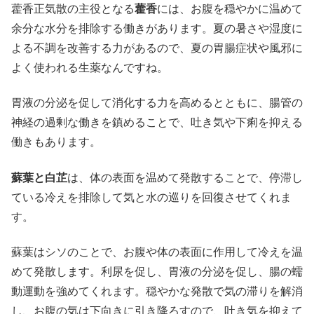
藿香正気散の主役となる
藿香
には、お腹を穏やかに温めて
余分な水分を排除する働きがあります。夏の暑さや湿度に
よる不調を改善する力があるので、夏の胃腸症状や風邪に
よく使われる生薬なんですね。
胃液の分泌を促して消化する力を高めるとともに、腸管の
神経の過剰な働きを鎮めることで、吐き気や下痢を抑える
働きもあります。
蘇葉と白芷
は、体の表面を温めて発散することで、停滞し
ている冷えを排除して気と水の巡りを回復させてくれま
す。
蘇葉はシソのことで、お腹や体の表面に作用して冷えを温
めて発散します。利尿を促し、胃液の分泌を促し、腸の蠕
動運動を強めてくれます。穏やかな発散で気の滞りを解消
し、お腹の気は下向きに引き降ろすので、吐き気を抑えて