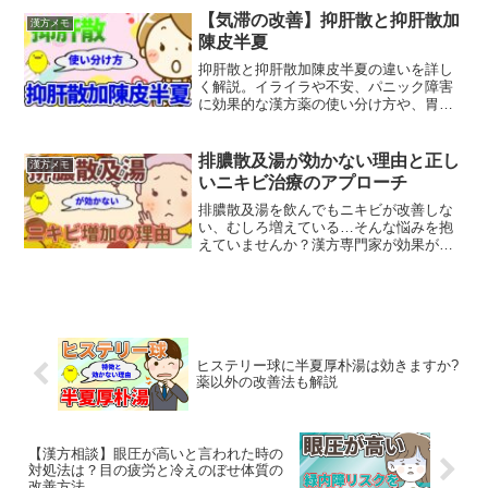
【気滞の改善】抑肝散と抑肝散加
漢方メモ
陳皮半夏
抑肝散と抑肝散加陳皮半夏の違いを詳し
く解説。イライラや不安、パニック障害
に効果的な漢方薬の使い分け方や、胃腸
の不調がある方への適切な選び方をご紹
介します。
排膿散及湯が効かない理由と正し
漢方メモ
いニキビ治療のアプローチ
排膿散及湯を飲んでもニキビが改善しな
い、むしろ増えている…そんな悩みを抱
えていませんか？漢方専門家が効果が出
ない理由と正しい使い方、体質に合わせ
た治療法を詳しく解説します。
ヒステリー球に半夏厚朴湯は効きますか?
薬以外の改善法も解説
【漢方相談】眼圧が高いと言われた時の
対処法は？目の疲労と冷えのぼせ体質の
改善方法