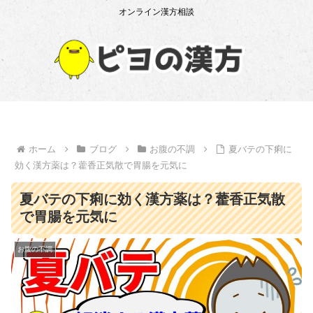
オンライン漢方相談
ホーム
ブログ
お腹の不調
夏バテの下痢に
効く漢方薬は？藿香正気散で胃腸を元気に
夏バテの下痢に効く漢方薬は？藿香正気散
で胃腸を元気に
お腹の不調