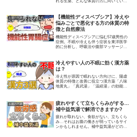
れる生薬、どんな体質の方に向いている
かを中医学の視点からやさしく解説しま
す。
【機能性ディスペプシア】冷えや
お腹の不調
悩みごとで悪化する方の体質の特
徴と自然療法
機能性ディスペプシアに悩む57歳男性の
症例。不眠や冷えも伴う症状を東洋医学
的に分析し、呼吸法や腹部マッサージな
どの自然療法で改善するアプローチを解
説します。
冷えやすい人の不眠に効く漢方薬
ブログ
は？
冷え性が原因で眠れない方向けに、陽虚
体質の特徴と改善に役立つ漢方薬「八味
地黄丸」「真武湯」「温経湯」の効能を
解説。足の冷えや夜間頻尿による不眠に
お悩みの方必見です。
疲れやすくて立ちくらみがする…
お腹の不調
補中益気湯で解消できますか?
疲れが取れない、食欲がない、立ちくら
み…それはお腹の働きが弱っているサイ
ンかもしれません。補中益気湯がどのよ
うに気を補い、体調を整えるのか、漢方
の視点からやさしく解説します。