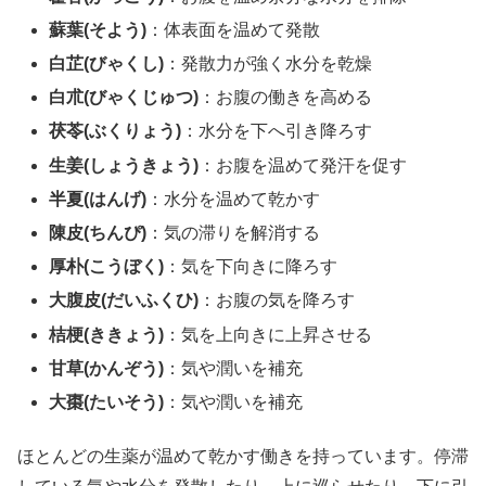
蘇葉(そよう)
：体表面を温めて発散
白芷(びゃくし)
：発散力が強く水分を乾燥
白朮(びゃくじゅつ)
：お腹の働きを高める
茯苓(ぶくりょう)
：水分を下へ引き降ろす
生姜(しょうきょう)
：お腹を温めて発汗を促す
半夏(はんげ)
：水分を温めて乾かす
陳皮(ちんぴ)
：気の滞りを解消する
厚朴(こうぼく)
：気を下向きに降ろす
大腹皮(だいふくひ)
：お腹の気を降ろす
桔梗(ききょう)
：気を上向きに上昇させる
甘草(かんぞう)
：気や潤いを補充
大棗(たいそう)
：気や潤いを補充
ほとんどの生薬が温めて乾かす働きを持っています。停滞