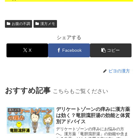
お腹の不調
漢方メモ
シェアする
X
Facebook
コピー
ピヨの漢方
おすすめ記事
こちらもご覧ください
デリケートゾーンの痒みに漢方薬
漢方メモ
は効く？竜胆瀉肝湯の効能と体質
別アドバイス
デリケートゾーンの痒みにお悩みの方
へ。漢方薬「竜胆瀉肝湯」の効能や含ま