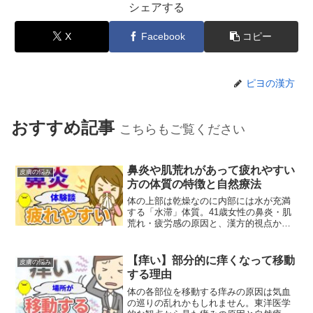
シェアする
X
Facebook
コピー
ピヨの漢方
おすすめ記事
こちらもご覧ください
鼻炎や肌荒れがあって疲れやすい
皮膚の悩み
方の体質の特徴と自然療法
体の上部は乾燥なのに内部には水が充満
する「水滞」体質。41歳女性の鼻炎・肌
荒れ・疲労感の原因と、漢方的視点から
の自然療法をご紹介します。
【痒い】部分的に痒くなって移動
皮膚の悩み
する理由
体の各部位を移動する痒みの原因は気血
の巡りの乱れかもしれません。東洋医学