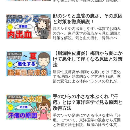
的な観点から見た痒みの原因と自然療法
による改善方法をご紹介します。
顔のシミと血管の脆さ、その原因
皮膚の悩み
と対策を徹底解説！
顔のシミや内出血しやすい体質でお悩み
の方へ。東洋医学の視点から見た原因と
対策を解説。気と血の流れ、腎気のバラ
ンスを整える方法で肌トラブルを改善し
ましょう。
【脂漏性皮膚炎】梅雨から夏にか
皮膚の悩み
けて悪化して痒くなる原因と対策
法
脂漏性皮膚炎が梅雨から夏にかけて悪化
する理由と効果的なケア方法を解説。季
節の変化による体内バランスの崩れが皮
膚症状に与える影響と、自然療法による
改善策を専門家が詳しく紹介します。
手のひらの小さな水ぶくれ「汗
皮膚の悩み
疱」とは？東洋医学で見る原因と
改善方法
手のひらや足裏にできる小さな水疱「汗
疱」について、東洋医学の観点から原因
と改善方法を解説。痰湿の除去や体質改
善に効果的な漢方薬もご紹介します。