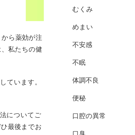
むくみ
めまい
くから薬効が注
不安感
は、私たちの健
不眠
体調不良
息しています。
便秘
用法についてご
口腔の異常
ぜひ最後までお
口臭