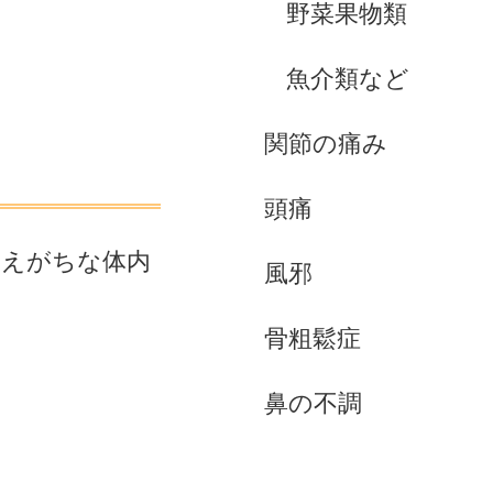
野菜果物類
魚介類など
関節の痛み
頭痛
増えがちな体内
風邪
骨粗鬆症
鼻の不調