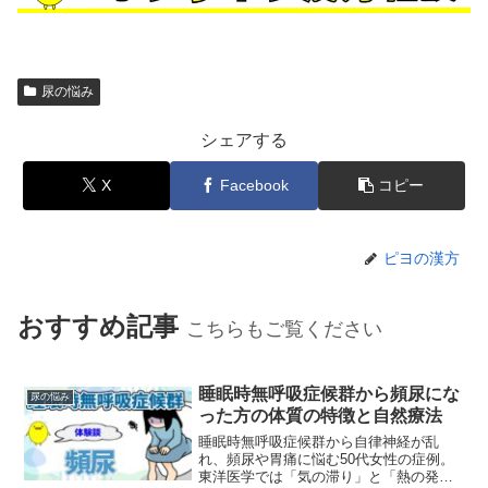
尿の悩み
シェアする
X
Facebook
コピー
ピヨの漢方
おすすめ記事
こちらもご覧ください
睡眠時無呼吸症候群から頻尿にな
尿の悩み
った方の体質の特徴と自然療法
睡眠時無呼吸症候群から自律神経が乱
れ、頻尿や胃痛に悩む50代女性の症例。
東洋医学では「気の滞り」と「熱の発