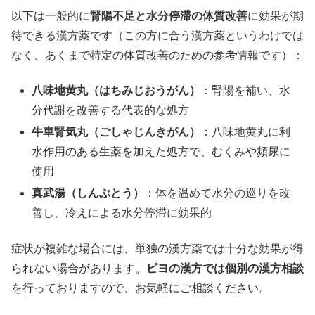
以下は一般的に
腎陽不足と水分停滞の体質改善
に効果が期
待できる漢方薬です（この方に合う漢方薬というわけでは
なく、あくまで特定の体質改善のための参考情報です）：
八味地黄丸（はちみじおうがん）
：腎陽を補い、水
分代謝を改善する代表的な処方
牛車腎気丸（ごしゃじんきがん）
：八味地黄丸に利
水作用のある生薬を加えた処方で、むくみや頻尿に
使用
真武湯（しんぶとう）
：体を温めて水分の巡りを改
善し、冷えによる水分停滞に効果的
症状が複雑な場合には、単独の漢方薬では十分な効果が得
られない場合があります。
ピヨの漢方では個別の漢方相談
を行っておりますので、お気軽にご相談ください。