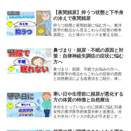
生」が原因と考え、食生活の改善や適度
な運動、漢方薬の活用など自然療法でア
プローチする方法を解説。
【夜間頻尿】抑うつ状態と下半身
尿の悩み
の冷えで夜間頻尿
抑うつ状態と夜間頻尿に悩む方へ。東洋
医学の観点から見るこれらの症状の根本
原因と、心と体のバランスを整える効果
的な対策法をご紹介します。
鼻づまり・頻尿・不眠の原因と対
不眠
策：自律神経失調症の症状に悩む
方へ
鼻づまり、頻尿、不眠でお悩みの方へ。
東洋医学の視点からこれらの症状の原因
と自然療法による改善法をご紹介。体の
冷え、水分バランス、気の滞りを整えて
根本から健康を取り戻しましょう。
寒い日や生理前に頻尿が悪化する
尿の悩み
方の体質の特徴と自然療法
水分をとっていないのに頻尿に悩む31歳
女性の東洋医学的体質分析と改善法。冷
えや水分バランスの乱れが引き起こす膀
胱トラブルの自然療法を漢方の専門家が
解説します。