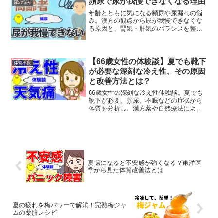
頻尿で尿が我慢できなくなる理由
尿の悩み
年齢とともに気になる頻尿や尿漏れの悩
み。漢方の観点から尿が我慢できなくな
る原因と、腎気・肝気のバランスを整え
る効果的な対策法を専門家が解説しま
す。
【66歳女性の体験談】夏でも靴下
体調不良
が必要な深刻な冷え性、その原因
と改善方法とは？
66歳女性の深刻な冷え性体験談。夏でも
靴下が必要、頻尿、不眠などの症状から
体質を分析し、漢方薬や自然療法による
改善方法をご紹介します。腎陽不足によ
る冷えの改善法とは？
夏場になると不安感が強くなる？東洋医
学から見た体質改善法とは
夏の疲れを梅パワーで解消！完熟梅ジャ
ムの薬膳レシピ