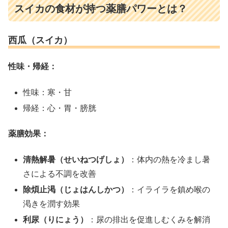
スイカの食材が持つ薬膳パワーとは？
西瓜（スイカ）
性味・帰経：
性味：寒・甘
帰経：心・胃・膀胱
薬膳効果：
清熱解暑（せいねつげしょ）
：体内の熱を冷まし暑
さによる不調を改善
除煩止渇（じょはんしかつ）
：イライラを鎮め喉の
渇きを潤す効果
利尿（りにょう）
：尿の排出を促進しむくみを解消