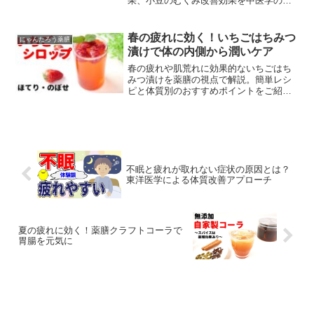
果、小豆のむくみ改善効果を中医学の視
点で解説。心身の不調をやさしくケアす
る季節の養生レシピです。
春の疲れに効く！いちごはちみつ
にゃんたろう薬膳
漬けで体の内側から潤いケア
春の疲れや肌荒れに効果的ないちごはち
みつ漬けを薬膳の視点で解説。簡単レシ
ピと体質別のおすすめポイントをご紹介
します。
不眠と疲れが取れない症状の原因とは？
東洋医学による体質改善アプローチ
夏の疲れに効く！薬膳クラフトコーラで
胃腸を元気に