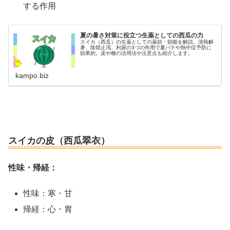
する作用
夏の暑さ対策に役立つ生薬としての西瓜の力
スイカ（西瓜）の生薬としての薬効・効能を解説。清熱解
暑、除煩止渇、利尿の3つの作用で夏バテや熱中症予防に
効果的。皮や種の活用法や注意点も紹介します。
kampo.biz
スイカの皮（西瓜翠衣）
性味・帰経：
性味：寒・甘
帰経：心・胃