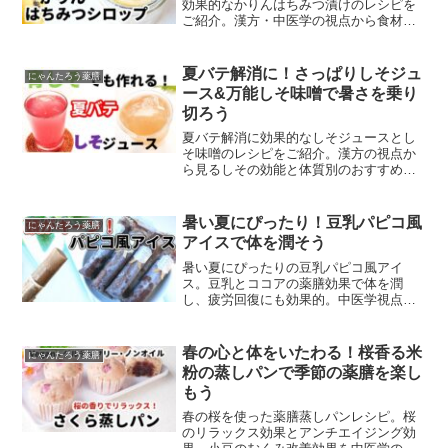
効果的なかりんはちみつ漬けのレシピを
ご紹介。漢方・中医学の視点から食材の
効能を詳しく解説します。
夏バテ解消に！さっぱりしそジュ
にゃんたろう薬膳
ース&万能しそ味噌で暑さを乗り
切ろう
夏バテ解消に効果的なしそジュースとし
そ味噌のレシピをご紹介。漢方の視点か
ら見るしその効能と体質別のおすすめポ
イントも詳しく解説します。
暑い夏にぴったり！豆乳パピコ風
にゃんたろう薬膳
アイスで体を潤そう
暑い夏にぴったりの豆乳パピコ風アイ
ス。豆乳とココアの薬膳効果で体を潤
し、疲労回復にも効果的。中医学視点か
ら解説する簡単レシピです。
春の心と体をいたわる！桜香る米
にゃんたろう薬膳
粉の蒸しパンで季節の薬膳を楽し
もう
春の桜を使った薬膳蒸しパンレシピ。桜
のリラックス効果とアンチエイジング効