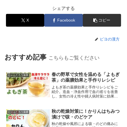
シェアする
X
Facebook
コピー
ピヨの漢方
おすすめ記事
こちらもご覧ください
春の野草で女性を温める「よもぎ
にゃんたろう薬膳
茶」の薬膳効果と手作りレシピ
よもぎ茶の薬膳効果と手作りレシピをご
紹介。造血・浄血作用で血の巡りを改善
し、女性の冷え性や婦人病対策に効果
的。中医学の観点から効能を解説しま
す。
秋の乾燥対策に！かりんはちみつ
にゃんたろう薬膳
漬けで咳・のどケア
秋の乾燥や風邪による咳・のどの痛みに