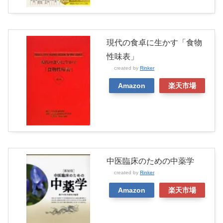
現代の食卓に生かす「食物
性味表」
created by
Rinker
Amazon
楽天市場
中医臨床のための中薬学
created by
Rinker
Amazon
楽天市場