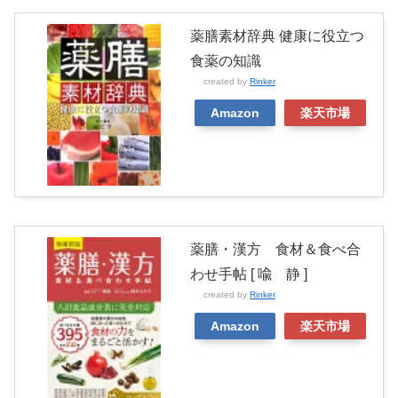
薬膳素材辞典 健康に役立つ
食薬の知識
created by
Rinker
Amazon
楽天市場
薬膳・漢方 食材＆食べ合
わせ手帖 [ 喩 静 ]
created by
Rinker
Amazon
楽天市場