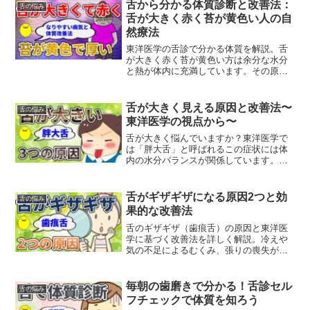
舌から分かる体質診断と改善法：
舌の悩み
舌が大きく赤く苔が黄色い人の自
然療法
東洋医学の舌診で分かる体質を解説。舌
が大きく赤く苔が黄色い方は余分な水分
と熱が体内に充満しています。その原因
と改善のための自然療法、食事法をご紹
介します。
舌が大きく見える原因と改善法〜
舌の悩み
東洋医学の視点から〜
舌が大きく悩んでいますか？東洋医学で
は「胖大舌」と呼ばれるこの症状には体
内の水分バランスが関係しています。原
因と改善法を専門家が解説します。
舌がギザギザになる原因2つと効
舌の悩み
果的な改善法
舌のギザギザ（歯痕舌）の原因と東洋医
学に基づく改善法を詳しく解説。冷えや
気の不足によるむくみ、張りの喪失が主
な要因で、体質に合わせた適切な自然療
法で改善できます。
毎朝の歯磨きで分かる！舌診セル
舌の悩み
フチェックで体質を知ろう