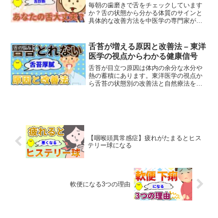
毎朝の歯磨きで舌をチェックしています
か？舌の状態から分かる体質のサインと
具体的な改善方法を中医学の専門家が分
かりやすく解説します。
舌苔が増える原因と改善法 – 東洋
舌の悩み
医学の視点からわかる健康信号
舌苔が目立つ原因は体内の余分な水分や
熱の蓄積にあります。東洋医学の視点か
ら舌苔の状態別の改善法と自然療法をご
紹介。食生活の見直しと適度な運動で健
康な舌を取り戻しましょう。
【咽喉頭異常感症】疲れがたまるとヒス
テリー球になる
軟便になる3つの理由