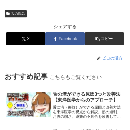
舌の悩み
シェアする
X
Facebook
コピー
ピヨの漢方
おすすめ記事
こちらもご覧ください
舌の溝ができる原因3つと改善法
舌の悩み
【東洋医学からのアプローチ】
舌に溝（裂紋）ができる原因と改善方法
を東洋医学の視点から解説。熱の過剰、
お腹の弱さ、運搬の不具合を改善して健
康な舌を取り戻しましょう。漢方薬によ
る対策も紹介。