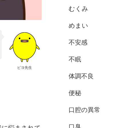
むくみ
めまい
不安感
不眠
ピヨ先生
体調不良
便秘
口腔の異常
口臭
状に悩まされて