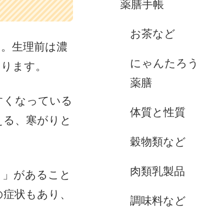
薬膳手帳
お茶など
す。生理前は濃
にゃんたろう
なります。
薬膳
すくなっている
体質と性質
える、寒がりと
穀物類など
肉類乳製品
さ」があること
の症状もあり、
調味料など