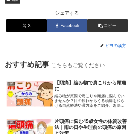
シェアする
X
Facebook
コピー
ピヨの漢方
おすすめ記事
こちらもご覧ください
【頭痛】編み物で肩こりから頭痛
頭痛
に
編み物が原因で肩こりや頭痛に悩んでい
ませんか？目の疲れからくる頭痛を和ら
げる自然療法や漢方薬をご紹介。趣味を
楽しみながら健康を維持する方法をお伝
えします。
片頭痛に悩む45歳女性の体質改善
頭痛
法｜雨の日や生理前の頭痛の原因
と対策