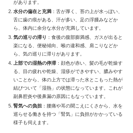
があります。
水分の偏在と充満
：舌が厚く、苔の上が水っぽい、
舌に歯の痕がある、汗が多い、足の浮腫みなどか
ら、体内に余分な水分が充満しています。
気の巡りの滞り
：食後の腹部膨満感、ガスが出ると
楽になる、便秘傾向、喉の違和感、肩こりなどか
ら、気の巡りに滞りがあります。
上部での湿熱の停滞
：顔色が赤い、髪の毛が乾燥す
る、目の疲れや乾燥、湿疹ができやすい、膿みやす
いことから、体の上方では滞った水とこもった熱が
結びついて「湿熱」の状態になっています。これが
副鼻腔炎や後鼻漏の原因にもなっています。
腎気への負担
：腰痛や耳の聞こえにくさから、水を
巡らせる働きを持つ「腎気」に負担がかかっている
様子も伺えます。