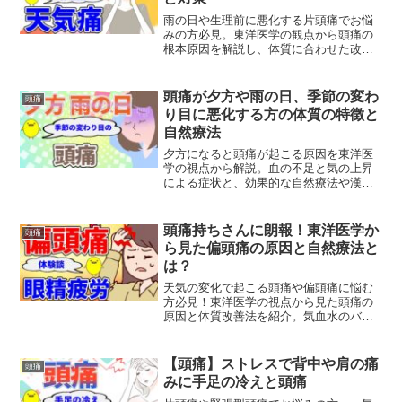
雨の日や生理前に悪化する片頭痛でお悩
みの方必見。東洋医学の観点から頭痛の
根本原因を解説し、体質に合わせた改善
法をご紹介します。気血の巡りを整える
自然療法で症状緩和を目指しましょう。
頭痛が夕方や雨の日、季節の変わ
頭痛
り目に悪化する方の体質の特徴と
自然療法
夕方になると頭痛が起こる原因を東洋医
学の視点から解説。血の不足と気の上昇
による症状と、効果的な自然療法や漢方
薬についてご紹介します。季節の変わり
目や雨の日の不調改善にも。
頭痛持ちさんに朗報！東洋医学か
頭痛
ら見た偏頭痛の原因と自然療法と
は？
天気の変化で起こる頭痛や偏頭痛に悩む
方必見！東洋医学の視点から見た頭痛の
原因と体質改善法を紹介。気血水のバラ
ンスを整え、自然と痛みを軽減する呼吸
法もご紹介します。
【頭痛】ストレスで背中や肩の痛
頭痛
みに手足の冷えと頭痛