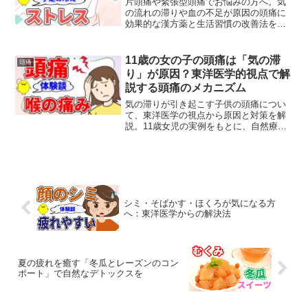
片頭痛や緊張型頭痛でお悩みの方へ。気
の流れの滞りや血の不足が原因の頭痛に
効果的な漢方薬と生活習慣の改善法をご
紹介します。肩こりや冷え、生理不順に
も対応した東洋医学的アプローチ。
11歳の女の子の頭痛は「気の滞
頭痛
り」が原因？東洋医学的視点で解
説する頭痛のメカニズム
気の滞りが引き起こす子供の頭痛につい
て、東洋医学の視点から原因と対策を解
説。11歳女児の実例をもとに、自然療法
や漢方薬での改善法を紹介します。
シミ・そばかす・ほくろが気になる方
へ：東洋医学からの解決法
夏の疲れを癒す「冬瓜とレーズンのコン
ポート」で自然なデトックスを