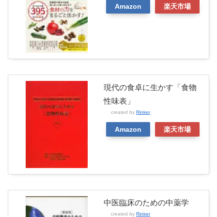
Amazon
楽天市場
現代の食卓に生かす「食物
性味表」
created by
Rinker
Amazon
楽天市場
中医臨床のための中薬学
created by
Rinker