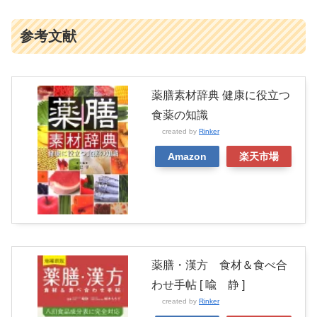
参考文献
薬膳素材辞典 健康に役立つ
食薬の知識
created by
Rinker
Amazon
楽天市場
薬膳・漢方 食材＆食べ合
わせ手帖 [ 喩 静 ]
created by
Rinker