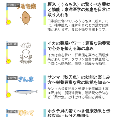
粳米（うるち米）の驚くべき薬効
穀物類など
と効能：東洋医学の知恵を日常に
取り入れる
日常的に食べているうるち米（粳米）に
は、補中益気・健脾和胃などの漢方的効
能があります。食欲不振や胃腸トラブ
ル、精神不安に効果的な粳米の活用法と
注意点を解説します。
イカの薬膳パワー：豊富な栄養素
薬膳手帳
で心身を整える海の恵み
イカは血を養い、肝機能を高める薬膳効
果があります。タウリン豊富で動脈硬化
予防にも効果的。性味・帰経から効能、
料理法まで解説した薬膳イカ活用ガイ
ド。
サンマ（秋刀魚）の効能と楽しみ
薬膳手帳
方〜栄養豊富な秋の味覚を知る〜
サンマの栄養効果と効能を徹底解説！高
血圧抑制、脳発達促進、動脈硬化予防な
ど「薬の魚」と呼ばれる理由と美味しい
食べ方まで完全ガイド。
ホタテ貝の驚くべき健康効果と伝
薬膳手帳
統医学における活用法