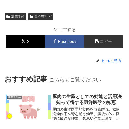
薬膳手帳
魚介類など
シェアする
X
Facebook
コピー
ピヨの漢方
おすすめ記事
こちらもご覧ください
豚肉の生薬としての効能と活用法
肉類乳製品
– 知って得する東洋医学の知恵
豚肉の東洋医学的効能を徹底解説。滋陰
潤燥作用や腎を補う効果、病後の体力回
復に最適な理由、禁忌や注意点まで、生
活に取り入れやすいQ&A形式でお届けし
ます。