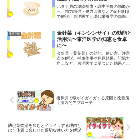
ホタテ貝の滋陰補虚・調中開胃の効能か
ら、精力増強・視力回復などの応用例ま
で解説。東洋医学と現代栄養学の両面か
ら見た健康効果と注意点を網羅。
金針菜（キンシンサイ）の効能と
薬膳手帳
活用法〜東洋医学の知恵を食卓
に〜
金針菜（黄花菜）の効能、使い方、注意
点を解説。補血作用や利尿効果、記憶力
向上など、東洋医学に基づいた効果と活
用法をわかりやすく紹介します。
後鼻漏で喉がイガイガする原因と改善策
｜漢方的アプローチ
防已黄耆湯を飲むとイライラする理由と
は？体質に合わせた適切な使い方を解説