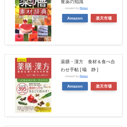
食薬の知識
created by
Rinker
Amazon
楽天市場
薬膳・漢方 食材＆食べ合
わせ手帖 [ 喩 静 ]
created by
Rinker
Amazon
楽天市場