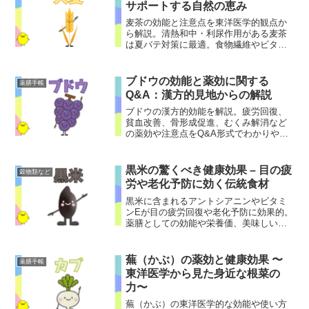
サポートする自然の恵み
麦茶の効能と注意点を東洋医学的観点か
ら解説。清熱和中・利尿作用がある麦茶
は夏バテ対策に最適。食物繊維やビタミ
ンB群も豊富で便秘改善にも。体を冷やし
すぎる注意点も紹介。
ブドウの効能と薬効に関する
薬膳手帳
Q&A：漢方的見地からの解説
ブドウの漢方的効能を解説。疲労回復、
貧血改善、骨形成促進、むくみ解消など
の薬効や注意点をQ&A形式でわかりやす
く紹介。健康維持に役立つブドウの活用
法も。
黒米の驚くべき健康効果 – 目の疲
穀物類など
労や老化予防に効く伝統食材
黒米に含まれるアントシアニンやビタミ
ンEが目の疲労回復や老化予防に効果的。
薬膳としての効能や栄養価、美味しい食
べ方までを専門家が解説します。
蕪（かぶ）の薬効と健康効果 〜
薬膳手帳
東洋医学から見た身近な根菜の
力〜
蕪（かぶ）の東洋医学的な効能や使い方