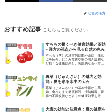
ピヨの漢方
おすすめ記事
こちらもご覧ください
すももの驚くべき健康効果と薬効
薬膳手帳
– 漢方の視点から見る自然の恵み
すもも（李）の漢方的効能や薬効、注意
点を紹介。むくみ改善や喉の渇き緩和な
ど様々な健康効果と、実践的な食べ方や
保存方法もわかりやすく解説します。
蓴菜（じゅんさい）の魅力と効
薬膳手帳
能：夏を彩る水中の宝石
蓴菜（じゅんさい）の基本情報から薬
効、食べ方まで徹底解説。清熱解毒、胃
腸の不調改善など多くの健康効果を持つ
夏の風物詩。選び方や保存方法、おすす
めレシピも紹介！
大麦の効能と注意点：夏の健康を
穀物類など