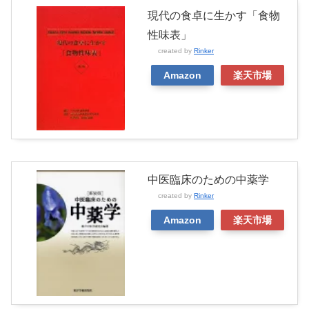
現代の食卓に生かす「食物
性味表」
created by
Rinker
Amazon
楽天市場
中医臨床のための中薬学
created by
Rinker
Amazon
楽天市場