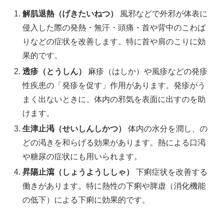
解肌退熱（げきたいねつ）
風邪などで外邪が体表に
侵入した際の発熱・無汗・頭痛・首や背中のこわば
りなどの症状を改善します。特に首や肩のこりに効
果的です。
透疹（とうしん）
麻疹（はしか）や風疹などの発疹
性疾患の「発疹を促す」作用があります。発疹がう
まく出ないときに、体内の邪気を表面に出すのを助
けます。
生津止渇（せいしんしかつ）
体内の水分を潤し、の
どの渇きを和らげる効果があります。熱による口渇
や糖尿の症状にも用いられます。
昇陽止瀉（しょうようししゃ）
下痢症状を改善する
働きがあります。特に熱性の下痢や脾虚（消化機能
の低下）による下痢に効果的です。