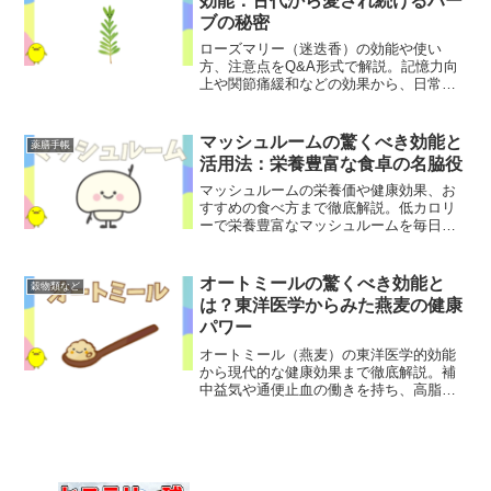
効能：古代から愛され続けるハー
ブの秘密
ローズマリー（迷迭香）の効能や使い
方、注意点をQ&A形式で解説。記憶力向
上や関節痛緩和などの効果から、日常で
の活用法まで、このハーブの魅力を専門
家視点で紹介します。
マッシュルームの驚くべき効能と
薬膳手帳
活用法：栄養豊富な食卓の名脇役
マッシュルームの栄養価や健康効果、お
すすめの食べ方まで徹底解説。低カロリ
ーで栄養豊富なマッシュルームを毎日の
食事に取り入れる方法や保存のコツをご
紹介します。
オートミールの驚くべき効能と
穀物類など
は？東洋医学からみた燕麦の健康
パワー
オートミール（燕麦）の東洋医学的効能
から現代的な健康効果まで徹底解説。補
中益気や通便止血の働きを持ち、高脂血
症や糖尿病予防にも役立つスーパーフー
ドの全て。