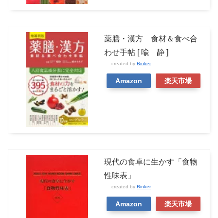
薬膳・漢方 食材＆食べ合
わせ手帖 [ 喩 静 ]
created by
Rinker
Amazon
楽天市場
現代の食卓に生かす「食物
性味表」
created by
Rinker
Amazon
楽天市場