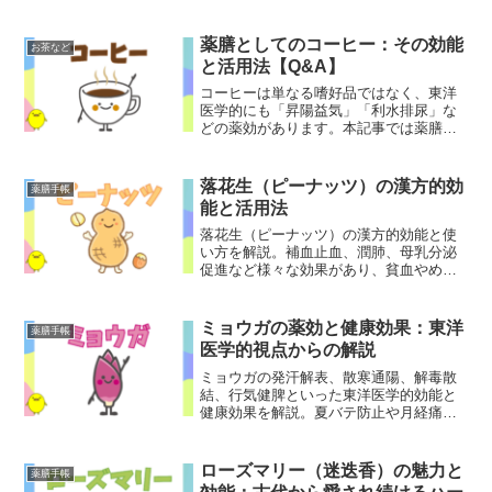
薬膳としてのコーヒー：その効能
お茶など
と活用法【Q&A】
コーヒーは単なる嗜好品ではなく、東洋
医学的にも「昇陽益気」「利水排尿」な
どの薬効があります。本記事では薬膳と
してのコーヒーの効能と正しい活用法を
解説します。
落花生（ピーナッツ）の漢方的効
薬膳手帳
能と活用法
落花生（ピーナッツ）の漢方的効能と使
い方を解説。補血止血、潤肺、母乳分泌
促進など様々な効果があり、貧血やめま
い、便秘改善に役立ちます。注意点や応
用例も紹介。
ミョウガの薬効と健康効果：東洋
薬膳手帳
医学的視点からの解説
ミョウガの発汗解表、散寒通陽、解毒散
結、行気健脾といった東洋医学的効能と
健康効果を解説。夏バテ防止や月経痛改
善、風邪予防などの効果と食べる際の注
意点も紹介します。
ローズマリー（迷迭香）の魅力と
薬膳手帳