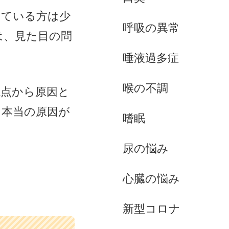
えている方は少
呼吸の異常
は、見た目の問
唾液過多症
喉の不調
視点から原因と
る本当の原因が
嗜眠
尿の悩み
心臓の悩み
新型コロナ