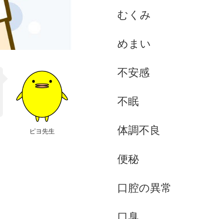
むくみ
めまい
不安感
不眠
体調不良
ピヨ先生
便秘
口腔の異常
口臭