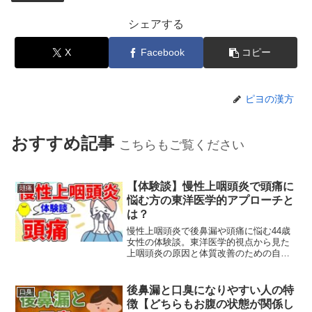
シェアする
X
Facebook
コピー
ピヨの漢方
おすすめ記事
こちらもご覧ください
【体験談】慢性上咽頭炎で頭痛に
頭痛
悩む方の東洋医学的アプローチと
は？
慢性上咽頭炎で後鼻漏や頭痛に悩む44歳
女性の体験談。東洋医学的視点から見た
上咽頭炎の原因と体質改善のための自然
療法、漢方薬について解説します。
後鼻漏と口臭になりやすい人の特
口臭
徴【どちらもお腹の状態が関係し