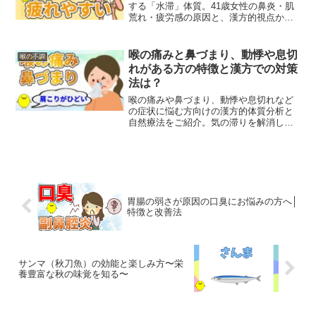
する「水滞」体質。41歳女性の鼻炎・肌
荒れ・疲労感の原因と、漢方的視点から
の自然療法をご紹介します。
喉の痛みと鼻づまり、動悸や息切
喉の不調
れがある方の特徴と漢方での対策
法は？
喉の痛みや鼻づまり、動悸や息切れなど
の症状に悩む方向けの漢方的体質分析と
自然療法をご紹介。気の滞りを解消し、
体質改善につながる食事法や生活習慣の
提案も。
胃腸の弱さが原因の口臭にお悩みの方へ│
特徴と改善法
サンマ（秋刀魚）の効能と楽しみ方〜栄
養豊富な秋の味覚を知る〜