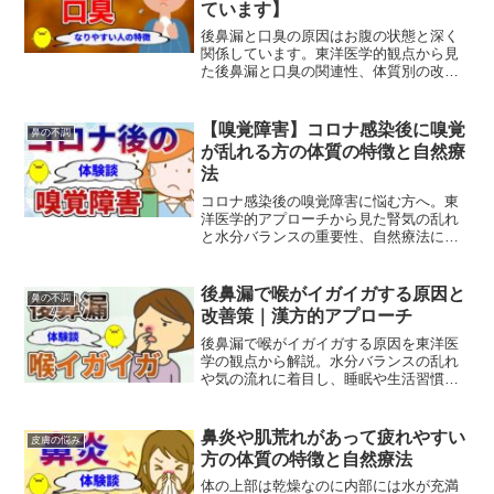
ています】
後鼻漏と口臭の原因はお腹の状態と深く
関係しています。東洋医学的観点から見
た後鼻漏と口臭の関連性、体質別の改善
法、おすすめの自然療法をわかりやすく
解説します。
【嗅覚障害】コロナ感染後に嗅覚
鼻の不調
が乱れる方の体質の特徴と自然療
法
コロナ感染後の嗅覚障害に悩む方へ。東
洋医学的アプローチから見た腎気の乱れ
と水分バランスの重要性、自然療法によ
る改善法をご紹介します。四股運動や漢
方薬で腎気を補い、嗅覚回復を目指しま
しょう。
後鼻漏で喉がイガイガする原因と
鼻の不調
改善策｜漢方的アプローチ
後鼻漏で喉がイガイガする原因を東洋医
学の観点から解説。水分バランスの乱れ
や気の流れに着目し、睡眠や生活習慣の
改善を中心とした自然療法をご紹介しま
す。
鼻炎や肌荒れがあって疲れやすい
皮膚の悩み
方の体質の特徴と自然療法
体の上部は乾燥なのに内部には水が充満