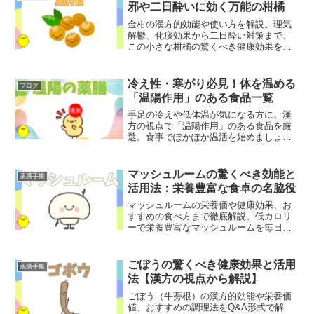
邪や二日酔いに効く万能の柑橘
金柑の漢方的効能や使い方を解説。理気
解鬱、化痰効果から二日酔い対策まで、
この小さな柑橘の驚くべき健康効果を知
り、日常に取り入れる方法を紹介しま
す。
冷え性・寒がり必見！体を温める
ブログ
「温陽作用」のある食品一覧
手足の冷えや低体温が気になる方に。漢
方の視点で「温陽作用」のある食品を厳
選。食事でぽかぽか温活を始めましょ
う！オンライン漢方相談受付中
マッシュルームの驚くべき効能と
薬膳手帳
活用法：栄養豊富な食卓の名脇役
マッシュルームの栄養価や健康効果、お
すすめの食べ方まで徹底解説。低カロリ
ーで栄養豊富なマッシュルームを毎日の
食事に取り入れる方法や保存のコツをご
紹介します。
ごぼうの驚くべき健康効果と活用
薬膳手帳
法【漢方の視点から解説】
ごぼう（牛蒡根）の漢方的効能や栄養価
値、おすすめの調理法をQ&A形式で解