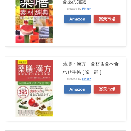
食薬の知識
created by
Rinker
Amazon
楽天市場
薬膳・漢方 食材＆食べ合
わせ手帖 [ 喩 静 ]
created by
Rinker
Amazon
楽天市場