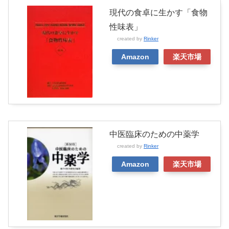
現代の食卓に生かす「食物
性味表」
created by
Rinker
Amazon
楽天市場
中医臨床のための中薬学
created by
Rinker
Amazon
楽天市場