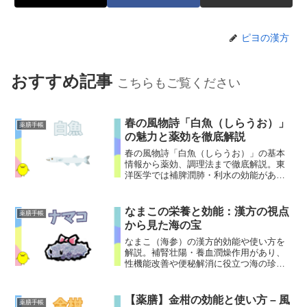
ピヨの漢方
おすすめ記事
こちらもご覧ください
春の風物詩「白魚（しらうお）」
薬膳手帳
の魅力と薬効を徹底解説
春の風物詩「白魚（しらうお）」の基本
情報から薬効、調理法まで徹底解説。東
洋医学では補脾潤肺・利水の効能があ
り、むくみや疲労回復に役立つ食材で
す。
なまこの栄養と効能：漢方の視点
薬膳手帳
から見た海の宝
なまこ（海参）の漢方的効能や使い方を
解説。補腎壮陽・養血潤燥作用があり、
性機能改善や便秘解消に役立つ海の珍味
の健康効果を専門家が紹介します。
【薬膳】金柑の効能と使い方 – 風
薬膳手帳