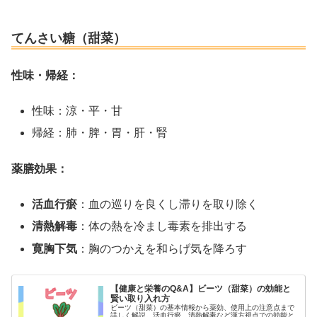
てんさい糖（甜菜）
性味・帰経：
性味：涼・平・甘
帰経：肺・脾・胃・肝・腎
薬膳効果：
活血行瘀
：血の巡りを良くし滞りを取り除く
清熱解毒
：体の熱を冷まし毒素を排出する
寛胸下気
：胸のつかえを和らげ気を降ろす
【健康と栄養のQ&A】ビーツ（甜菜）の効能と
賢い取り入れ方
ビーツ（甜菜）の基本情報から薬効、使用上の注意点まで
詳しく解説。活血行瘀、清熱解毒など漢方視点での効能と