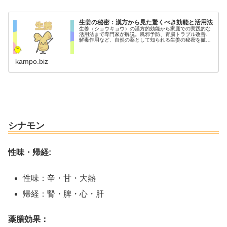
生姜の秘密：漢方から見た驚くべき効能と活用法
生姜（ショウキョウ）の漢方的効能から家庭での実践的な
活用法まで専門家が解説。風邪予防、胃腸トラブル改善、
解毒作用など、自然の薬として知られる生姜の秘密を徹底
解説します。
kampo.biz
シナモン
性味・帰経:
性味：辛・甘・大熱
帰経：腎・脾・心・肝
薬膳効果：