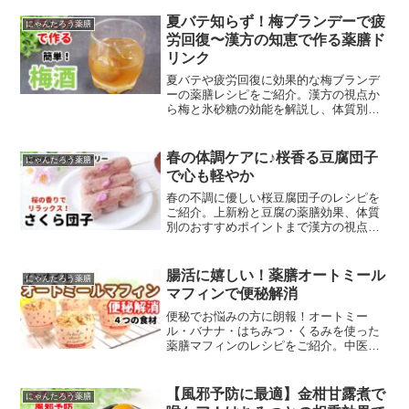
夏バテ知らず！梅ブランデーで疲
にゃんたろう薬膳
労回復〜漢方の知恵で作る薬膳ド
リンク
夏バテや疲労回復に効果的な梅ブランデ
ーの薬膳レシピをご紹介。漢方の視点か
ら梅と氷砂糖の効能を解説し、体質別の
おすすめポイントも。
春の体調ケアに♪桜香る豆腐団子
にゃんたろう薬膳
で心も軽やか
春の不調に優しい桜豆腐団子のレシピを
ご紹介。上新粉と豆腐の薬膳効果、体質
別のおすすめポイントまで漢方の視点で
解説します。
腸活に嬉しい！薬膳オートミール
にゃんたろう薬膳
マフィンで便秘解消
便秘でお悩みの方に朗報！オートミー
ル・バナナ・はちみつ・くるみを使った
薬膳マフィンのレシピをご紹介。中医学
の視点から各食材の効能を解説し、体質
別おすすめもお伝えします。
【風邪予防に最適】金柑甘露煮で
にゃんたろう薬膳