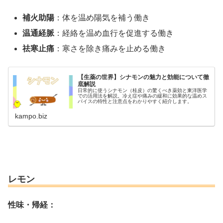
補火助陽
：体を温め陽気を補う働き
温通経脈
：経絡を温め血行を促進する働き
祛寒止痛
：寒さを除き痛みを止める働き
【生薬の世界】シナモンの魅力と効能について徹
底解説
日常的に使うシナモン（桂皮）の驚くべき薬効と東洋医学
での活用法を解説。冷え症や痛みの緩和に効果的な温めス
パイスの特性と注意点をわかりやすく紹介します。
kampo.biz
レモン
性味・帰経：