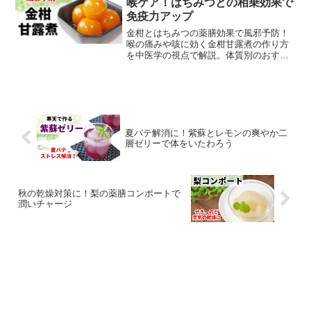
喉ケア！はちみつとの相乗効果で
免疫力アップ
金柑とはちみつの薬膳効果で風邪予防！
喉の痛みや咳に効く金柑甘露煮の作り方
を中医学の視点で解説。体質別のおすす
めポイントも紹介します。
夏バテ解消に！紫蘇とレモンの爽やか二
層ゼリーで体をいたわろう
秋の乾燥対策に！梨の薬膳コンポートで
潤いチャージ