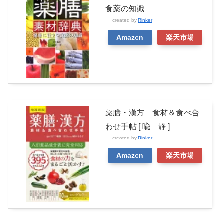
食薬の知識
created by
Rinker
Amazon
楽天市場
薬膳・漢方 食材＆食べ合
わせ手帖 [ 喩 静 ]
created by
Rinker
Amazon
楽天市場