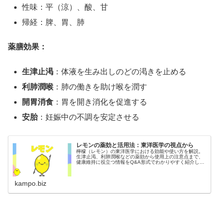
性味：平（涼）、酸、甘
帰経：脾、胃、肺
薬膳効果：
生津止渇
：体液を生み出しのどの渇きを止める
利肺潤喉
：肺の働きを助け喉を潤す
開胃消食
：胃を開き消化を促進する
安胎
：妊娠中の不調を安定させる
レモンの薬効と活用法：東洋医学の視点から
檸檬（レモン）の東洋医学における効能や使い方を解説。
生津止渇、利肺潤喉などの薬効から使用上の注意点まで、
健康維持に役立つ情報をQ&A形式でわかりやすく紹介しま
す。
kampo.biz