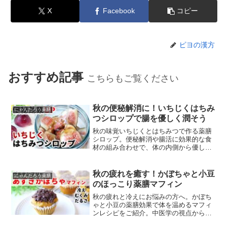
X
Facebook
コピー
ピヨの漢方
おすすめ記事
こちらもご覧ください
秋の便秘解消に！いちじくはちみ
にゃんたろう薬膳
つシロップで腸を優しく潤そう
秋の味覚いちじくとはちみつで作る薬膳
シロップ。便秘解消や腸活に効果的な食
材の組み合わせで、体の内側から優しく
潤いを補給。簡単レシピと体質別アドバ
イスをご紹介。
秋の疲れを癒す！かぼちゃと小豆
にゃんたろう薬膳
のほっこり薬膳マフィン
秋の疲れと冷えにお悩みの方へ。かぼち
ゃと小豆の薬膳効果で体を温めるマフィ
ンレシピをご紹介。中医学の視点から食
材の効能を解説します。