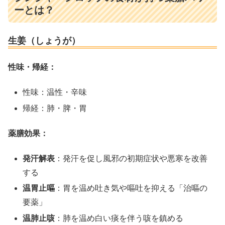
ーとは？
生姜（しょうが）
性味・帰経：
性味：温性・辛味
帰経：肺・脾・胃
薬膳効果：
発汗解表
：発汗を促し風邪の初期症状や悪寒を改善
する
温胃止嘔
：胃を温め吐き気や嘔吐を抑える「治嘔の
要薬」
温肺止咳
：肺を温め白い痰を伴う咳を鎮める