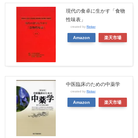
現代の食卓に生かす「食物
性味表」
created by
Rinker
Amazon
楽天市場
中医臨床のための中薬学
created by
Rinker
Amazon
楽天市場