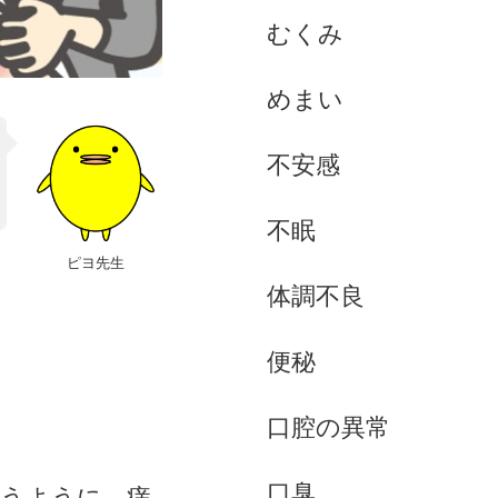
むくみ
めまい
不安感
不眠
ピヨ先生
体調不良
便秘
口腔の異常
口臭
いうように、痒